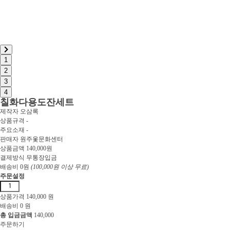
1
2
3
4
칠화다용도잔세트
제작자
오삼록
상품규격
-
주요소재
-
판매자
원주옻문화센터
상품금액
140,000원
결제방식
무통장입금
배송비
0원
(100,000원 이상 무료)
주문설정
상품가격
140,000
원
배송비
0
원
총 입금금액
140,000
주문하기