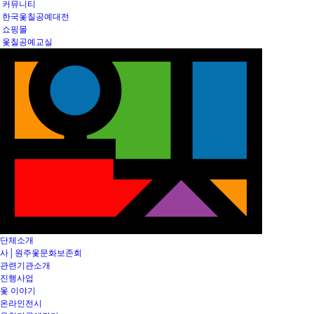
커뮤니티
한국옻칠공예대전
쇼핑몰
옻칠공예교실
단체소개
사│원주옻문화보존회
관련기관소개
진행사업
옻 이야기
온라인전시