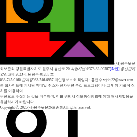
(사)원주옻문
화보존회
강원특별자치도 원주시 봉산로 20
사업자번호
378-82-00587
[확인]
통신판매
업신고
제 2023-강원원주-01285 호
033-745-0160
판매장
033-746-0957
개인정보보호 책임자 : 홍연수
wjobj22@naver.com
본 웹사이트에 게시된 이메일 주소가 전자우편 수집 프로그램이나 그 밖의 기술적 장
치를 이용하여
무단으로 수집되는 것을 거부하며, 이를 위반시 정보통신망법에 의해 형사처벌됨을
유념하시기 바랍니다.
Copyright ⓒ 2026
(사)원주옻문화보존회
All rights reserved.