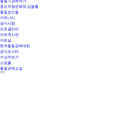
옻칠기공예작가
중요무형문화재 김봉룡
옻칠장인들
커뮤니티
공지사항
포토갤러리
자유게시판
자료실
한국옻칠공예대전
공식포스터
수상작보기
쇼핑몰
옻칠공예교실