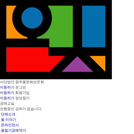
사단법인
원주옻문화보존회
이동하기
로그인
이동하기
회원가입
이동하기
정보찾기
공예교실
진행중인 강좌가 없습니다.
단체소개
옻 이야기
온라인전시
옻칠기공예작가