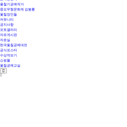
옻칠기공예작가
중요무형문화재 김봉룡
옻칠장인들
커뮤니티
공지사항
포토갤러리
자유게시판
자료실
한국옻칠공예대전
공식포스터
수상작보기
쇼핑몰
옻칠공예교실