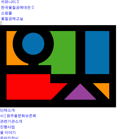
커뮤니티
한국옻칠공예대전
쇼핑몰
옻칠공예교실
단체소개
사│원주옻문화보존회
관련기관소개
진행사업
옻 이야기
온라인전시