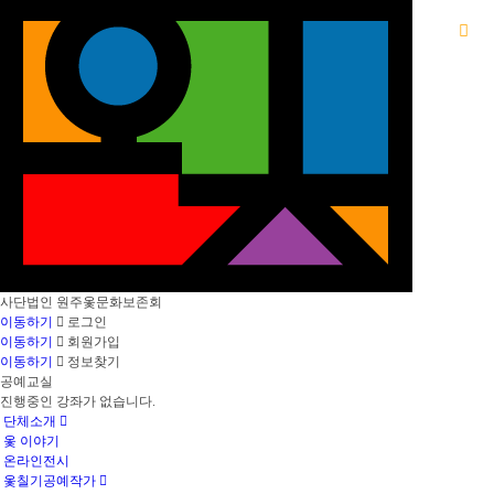
사단법인
원주옻문화보존회
이동하기
로그인
이동하기
회원가입
이동하기
정보찾기
공예교실
진행중인 강좌가 없습니다.
단체소개
옻 이야기
온라인전시
옻칠기공예작가