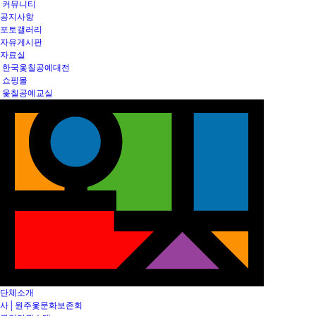
커뮤니티
공지사항
포토갤러리
자유게시판
자료실
한국옻칠공예대전
쇼핑몰
옻칠공예교실
단체소개
사│원주옻문화보존회