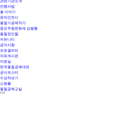
관련기관소개
진행사업
옻 이야기
온라인전시
옻칠기공예작가
중요무형문화재 김봉룡
옻칠장인들
커뮤니티
공지사항
포토갤러리
자유게시판
자료실
한국옻칠공예대전
공식포스터
수상작보기
쇼핑몰
옻칠공예교실