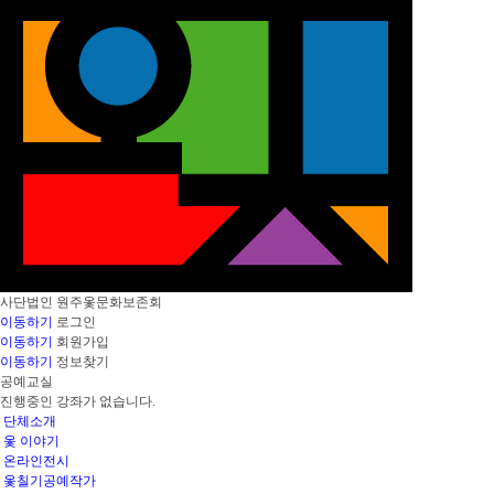
사단법인
원주옻문화보존회
이동하기
로그인
이동하기
회원가입
이동하기
정보찾기
공예교실
진행중인 강좌가 없습니다.
단체소개
옻 이야기
온라인전시
옻칠기공예작가